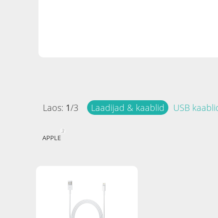
Laos:
1
/
3
Laadijad & kaablid
USB kaabli
3
APPLE
Hind
Filtreeri tooteid
-