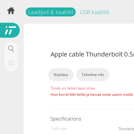
Laadijad & kaablid
USB kaablid
apple cable Thunderbolt 0.
Kirjeldus
Tehniline info
Toode on hetkel laost otsas.
Huvi korral kliki kellal ja kasuta toote uuesti müük
Specifications
Cable type
Thunderb