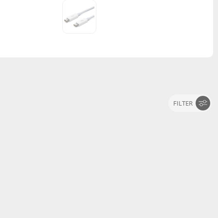
FILTER
Pikkus
2 m