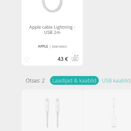
Apple cable Lightning -
USB 2m
APPLE
|
MD819ZM/A
43 €
Otsas:
2
Laadijad & kaablid
USB kaablid