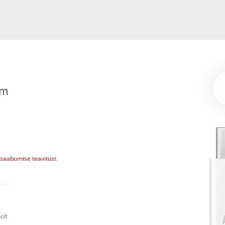
5m
i saabumise teavitust
.
olt