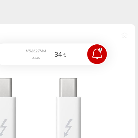
MD862ZM/A
34
€
otsas